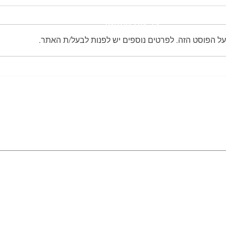
ייפוי כוח מתמשך
על הפוסט הזה. לפרטים נוספים יש לפנות לבעל/ת האתר.
אומנת ילדים
תיאום הורי
עורך דין גירושין באור יהודה: איך
עורך ד
בוחרים ליווי נכון?
ליווי
מכתבי תודה
יצירת קשר
orit@oym-law.
ז'בוטינסקי 35, בנין התאומים 2, רמת גן