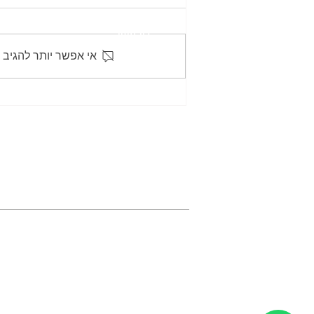
גירושין
אי אפשר יותר להגיב 
גישור לגירושין
גישור משפחתי
עלות הסכם גירושין: מה משפיע
על המחיר ומה חשוב לדעת?
גישור קהילת הלהט"ב
הסכמים במשפחה
054-8083174
com