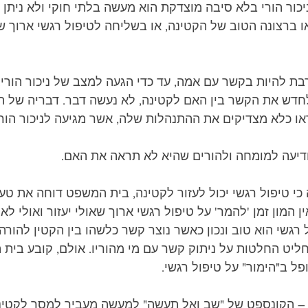
כור הורי בלא סיבה מוצדקת הוא מעשה בלתי חוקי ולא ניתן "
 ברצונה הטוב של הקטינה, או בשליחה לטיפול רגשי ארוך שי
 להיות בקשר עם אמה, עד כדי הגעה למצב של ניכור הורי.
דש את הקשר בין האם לקטינה, לא נעשה דבר. דבריה של הק
או כלא מצדיקים את ההתנהלות שלה, אשר מגיעה לניכור הורי
דיעה למומחה ולהורים שהיא לא תראה את האם. 
י טיפול רגשי יכול לעזור לקטינה, בית המשפט דוחה את טע
ין המון זמן 'להמר' על טיפול רגשי ארוך שאולי יעזור ואולי לא י
 רגשי הוא טוב ונכון כאשר נוצר קשר כלשהו בין הקטין להורה 
חליט החלטות על ניתוק קשר עם מי מהוריו. אולם, קובע בית
פל ב"הימור" על טיפול רגשי. 
– הקונספט של "שב ואל תעשה" למעשה מעביר למסר לקטינה