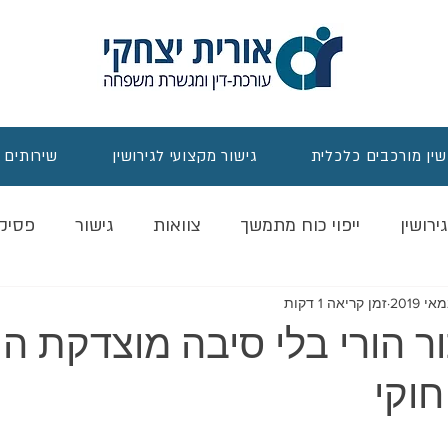
שין מורכבים כלכלית
גישור מקצועי לגירושין
שירותים 
גירושין
ייפוי כוח מתמשך
צוואות
גישור
פסיק
 ממון
להט"ב
שאיבת זרע
גיר
זמן קריאה 1 דקות
ור הורי בלי סיבה מוצדקת הו
וקי