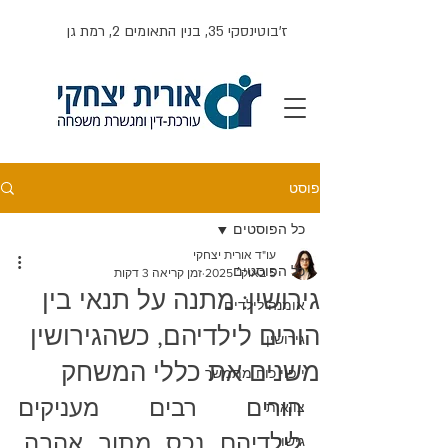
ז'בוטינסקי 35, בנין התאומים 2, רמת גן
פוסט
כל הפוסטים
עו"ד אורית יצחקי
כל הפוסטים
5 באוק׳ 2025
זמן קריאה 3 דקות
גירושין: מתנה על תנאי בין
אומנה לילדים
הורים לילדיהם, כשהגירושין
גירושין
משנים את כללי המשחק
ייפוי כוח מתמשך
הורים רבים מעניקים 
צוואות
לילדיהם נכס מתוך אהבה, 
גישור