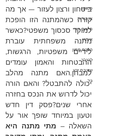
ביטחון ורצון לעזור — אך מה 
פסיקה
קורה כשהמתנה הזו הופכת 
צו הורות
למוקד סכסוך משפטי?כאשר 
תיאום הורי
אימוץ
מתנה משפחתית עוברת 
הסכם ממון
לידיים משפטיות, הרגשות, 
להט"ב
ההבטחות והאמון עומדים 
שאיבת זרע
למבחן.האם מתנה מהלב 
גיר
יכולה להתבטל? והאם הורה 
יכול לדרוש את הנכס בחזרה 
אחרי שנים?פסק דין חדש 
וטעון במיוחד שופך אור על 
השאלה – 
מתי מתנה היא 