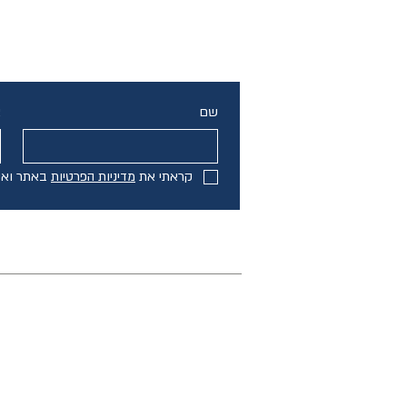
שם
א
קראתי את 
מדיניות הפרטיות
 באתר ואנ
ראשי
גירושין