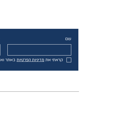
שם
א
קראתי את 
מדיניות הפרטיות
 באתר ואנ
ראשי
גירושין