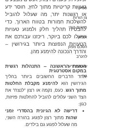
טעויות קריטיות מתוך לחץ, חוסר ידע 
פסיקה
או רגשנות יתר, מה שעלול להוביל 
צו הורות
להשלכות חמורות בטווח הארוך. כדי 
תיאום הורי
להבטיח תהליך חלק ולמנוע טעויות 
שיעלו לכם ביוקר, ריכזנו עבורכם את 
אימוץ
הטעויות הנפוצות ביותר בגירושין – 
הסכם ממון
והדרך הנכונה להימנע מהן.
להט"ב
שאיבת זרע
הטעות הראשונה – התנהלות רגשית 
במקום אסטרטגית
גיר
אחד הדברים החשובים ביותר בהליך 
הגירושין הוא 
להימנע מקבלת החלטות 
מתוך רגש
. כעס, נקמה או רצון "לנצח" את 
הצד השני עלולים להוביל להחלטות פזיזות, 
כגון:
דרישה לא הגיונית בהסדרי זמני 
שהות
 מתוך רצון לפגוע בהורה השני, 
מה שעלול לפגוע גם בילדים.