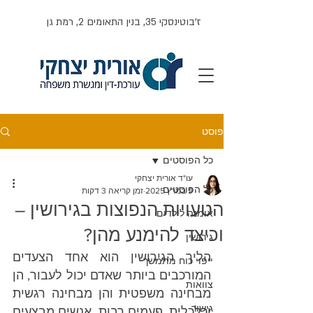
ז'בוטינסקי 35, בנין התאומים 2, רמת גן
פוסט
כל הפוסטים
עו"ד אורית יצחקי
כל הפוסטים
9 במרץ 2025
זמן קריאה 3 דקות
הטעויות הנפוצות בגירושין –
אומנה לילדים
וכיצד להימנע מהן?
גירושין
הליך הגירושין הוא אחד הצעדים 
ייפוי כוח מתמשך
המורכבים ביותר שאדם יכול לעבור, הן 
צוואות
מבחינה משפטית והן מבחינה רגשית 
גישור
וכלכלית. פעמים רבות, אנשים מבצעים 